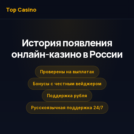
Top Casino
История появления
онлайн-казино в России
Проверены на выплатах
Бонусы с честным вейджером
Поддержка рубля
Русскоязычная поддержка 24/7